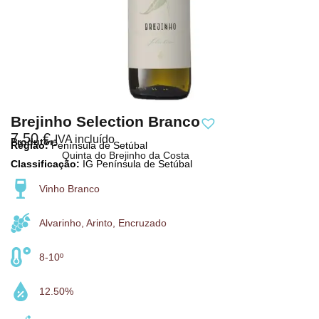
Brejinho Selection Branco
7,50
€
IVA incluído
Produtor:
Região:
Península de Setúbal
Quinta do Brejinho da Costa
Classificação:
IG Península de Setúbal
Vinho Branco
Alvarinho, Arinto, Encruzado
8-10º
12.50%