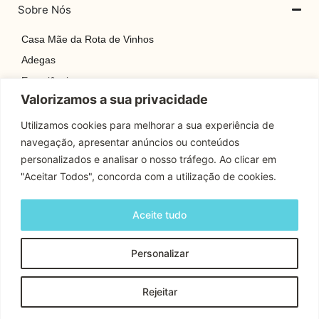
Sobre Nós
Casa Mãe da Rota de Vinhos
Adegas
Experiências
Valorizamos a sua privacidade
Explore
Rotas
Utilizamos cookies para melhorar a sua experiência de
navegação, apresentar anúncios ou conteúdos
Contactos
personalizados e analisar o nosso tráfego. Ao clicar em
"Aceitar Todos", concorda com a utilização de cookies.
Apoio Cliente
Aceite tudo
Contactos
Personalizar
Copyright © 2024 Rota Dos Vinhos | Todos os Direitos
Rejeitar
Reservados.