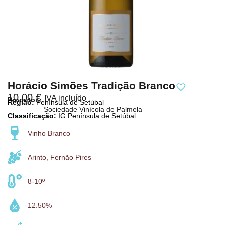
Horácio Simões Tradição Branco
10,00
€
IVA incluído
Produtor:
Região:
Península de Setúbal
Sociedade Vinícola de Palmela
Classificação:
IG Península de Setúbal
Vinho Branco
Arinto, Fernão Pires
8-10º
12.50%