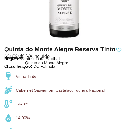
Quinta do Monte Alegre Reserva Tinto
10,00
€
IVA incluído
Produtor:
Região:
Península de Setúbal
Quinta do Monte Alegre
Classificação:
DO Palmela
Vinho Tinto
Cabernet Sauvignon, Castelão, Touriga Nacional
14-18º
14.00%