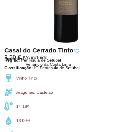
Casal do Cerrado Tinto
3,30
€
IVA incluído
Produtor:
Região:
Península de Setúbal
Venâncio da Costa Lima
Classificação:
IG Península de Setúbal
Vinho Tinto
Aragonês, Castelão
14-18º
13.00%