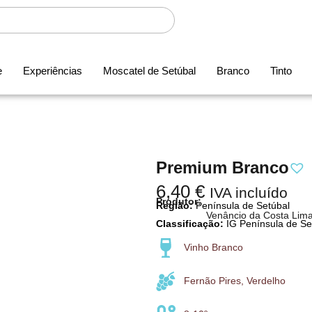
e
Experiências
Moscatel de Setúbal
Branco
Tinto
Premium Branco
6,40
€
IVA incluído
Produtor:
Região:
Península de Setúbal
Venâncio da Costa Lim
Classificação:
IG Península de Se
Vinho Branco
Fernão Pires, Verdelho