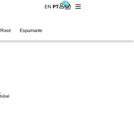
0
0
EN
PT
Rosé
Espumante
a
túbal