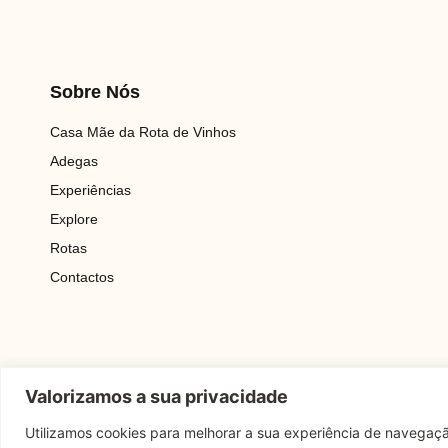
Sobre Nós
Casa Mãe da Rota de Vinhos
Adegas
Experiências
Explore
Rotas
Contactos
Valorizamos a sua privacidade
Utilizamos cookies para melhorar a sua experiência de navegaçã
Copyright © 2025 Rota Dos Vinhos | Todos Os Direitos Reserv