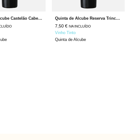
Quinta de Alcube Castelão Cabernet Sauvignon
Quinta de Alcube Reserva Trincadeira Syrah
AS
7,50
€
6,
NCLUÍDO
IVA INCLUÍDO
Vinho Tinto
Vi
cube
Quinta de Alcube
Fe