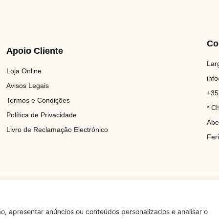
Co
Apoio Cliente
Lar
Loja Online
inf
Avisos Legais
+35
Termos e Condições
* C
Política de Privacidade
Abe
Livro de Reclamação Electrónico
Fer
o, apresentar anúncios ou conteúdos personalizados e analisar o
ados.