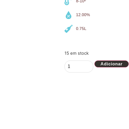
8-10º
12.00%
0.75L
15 em stock
Adicionar