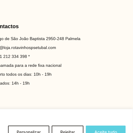
ntactos
go de São João Baptista 2950-248 Palmela
o@loja.rotavinhospsetubal.com
1 212 334 398 *
hamada para a rede fixa nacional
rto todos os dias: 10h - 19h
iados: 14h - 19h
Personalizar
Rejeitar
Aceite tudo