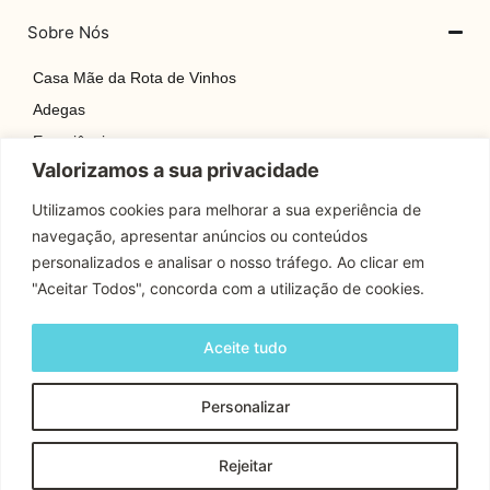
Sobre Nós
Casa Mãe da Rota de Vinhos
Adegas
Experiências
Valorizamos a sua privacidade
Explore
Rotas
Utilizamos cookies para melhorar a sua experiência de
navegação, apresentar anúncios ou conteúdos
Contactos
personalizados e analisar o nosso tráfego. Ao clicar em
"Aceitar Todos", concorda com a utilização de cookies.
Apoio Cliente
Aceite tudo
Contactos
Personalizar
Copyright © 2024 Rota Dos Vinhos | Todos os Direitos
Rejeitar
Reservados.