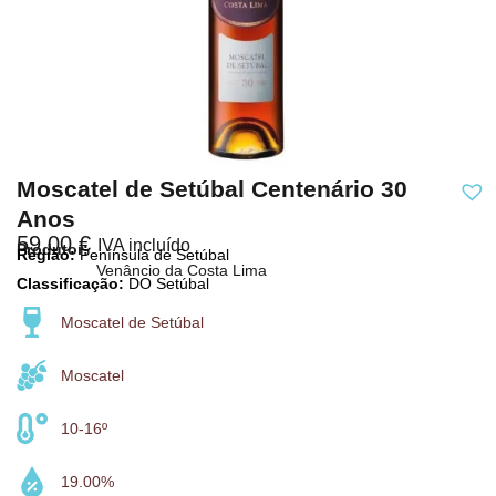
Moscatel de Setúbal Centenário 30
Anos
59,00
€
IVA incluído
Produtor:
Região:
Península de Setúbal
Venâncio da Costa Lima
Classificação:
DO Setúbal
Moscatel de Setúbal
Moscatel
10-16º
19.00%