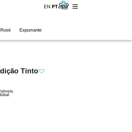
0
EN
PT
Rosé
Espumante
dição Tinto
Palmela
túbal