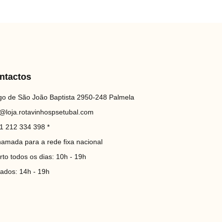
ntactos
go de São João Baptista 2950-248 Palmela
o@loja.rotavinhospsetubal.com
1 212 334 398 *
hamada para a rede fixa nacional
rto todos os dias: 10h - 19h
iados: 14h - 19h