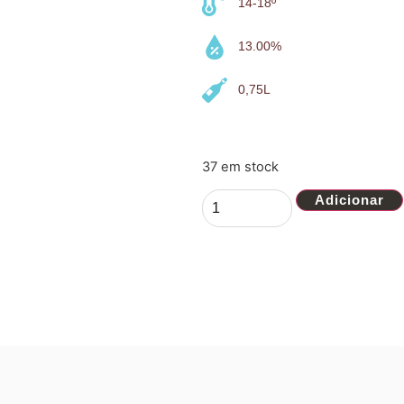
14-18º
13.00%
0,75L
37 em stock
Adicionar