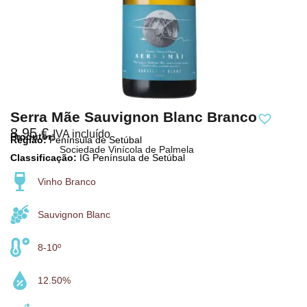
Serra Mãe Sauvignon Blanc Branco
8,95
€
IVA incluído
Produtor:
Região:
Península de Setúbal
Sociedade Vinícola de Palmela
Classificação:
IG Península de Setúbal
Vinho Branco
Sauvignon Blanc
8-10º
12.50%