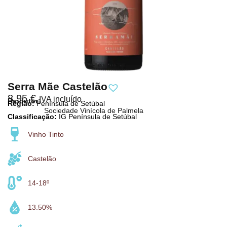
Serra Mãe Castelão
8,95
€
IVA incluído
Produtor:
Região:
Península de Setúbal
Sociedade Vinícola de Palmela
Classificação:
IG Península de Setúbal
Vinho Tinto
Castelão
14-18º
13.50%