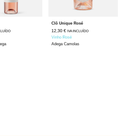
Clô Unique Rosé
Peri
12,30
€
10,
CLUÍDO
IVA INCLUÍDO
Vinho Rosé
Vinh
dega
Adega Camolas
José