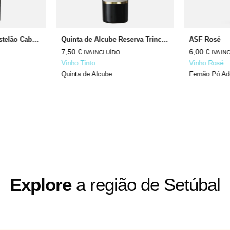
Quinta de Alcube Castelão Cabernet Sauvignon
Quinta de Alcube Reserva Trincadeira Syrah
ASF Rosé
7,50
€
6,00
€
IVA INCLUÍDO
IVA IN
Vinho Tinto
Vinho Rosé
Quinta de Alcube
Fernão Pó A
Explore
a região de Setúbal