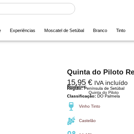
e
Experiências
Moscatel de Setúbal
Branco
Tinto
Quinta do Piloto R
15,95
€
IVA incluído
Produtor:
Região:
Península de Setúbal
Quinta do Piloto
Classificação:
DO Palmela
Vinho Tinto
Castelão