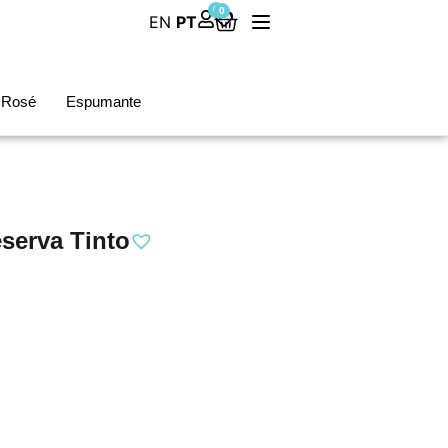
0
0
EN
PT
Rosé
Espumante
eserva Tinto