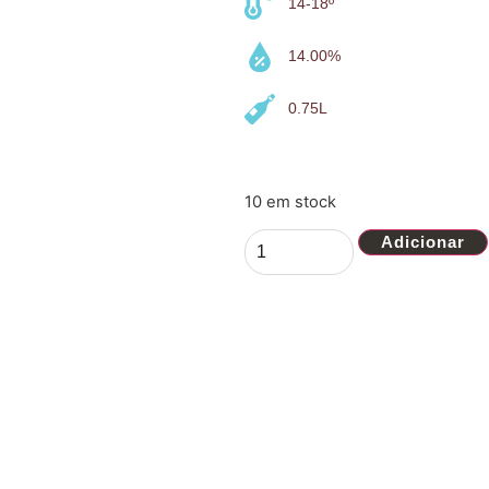
14-18º
14.00%
0.75L
10 em stock
Adicionar