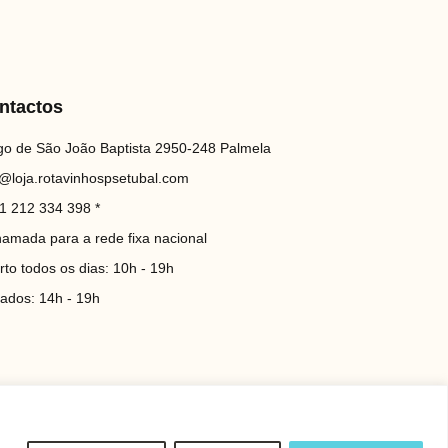
ntactos
go de São João Baptista 2950-248 Palmela
o@loja.rotavinhospsetubal.com
1 212 334 398 *
hamada para a rede fixa nacional
rto todos os dias: 10h - 19h
iados: 14h - 19h