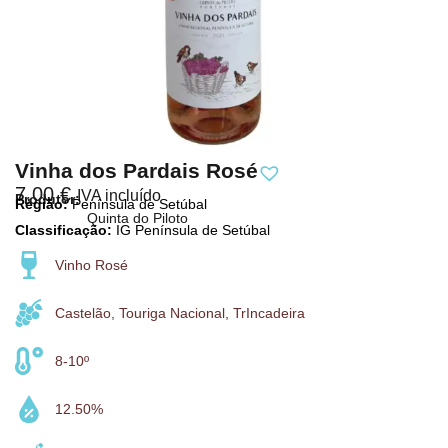
Vinha dos Pardais Rosé
7,00
€
IVA incluído
Produtor:
Região:
Península de Setúbal
Quinta do Piloto
Classificação:
IG Península de Setúbal
Vinho Rosé
Castelão, Touriga Nacional, TrIncadeira
8-10º
12.50%