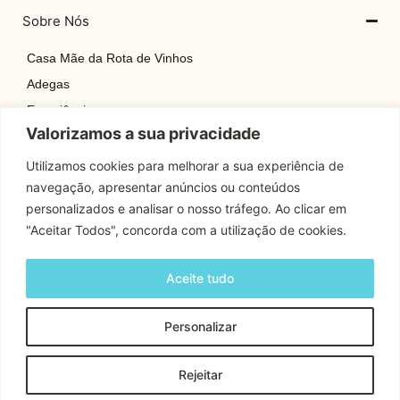
Sobre Nós
Casa Mãe da Rota de Vinhos
Adegas
Experiências
Valorizamos a sua privacidade
Explore
Rotas
Utilizamos cookies para melhorar a sua experiência de
navegação, apresentar anúncios ou conteúdos
Contactos
personalizados e analisar o nosso tráfego. Ao clicar em
"Aceitar Todos", concorda com a utilização de cookies.
Apoio Cliente
Aceite tudo
Contactos
Personalizar
Copyright © 2024 Rota Dos Vinhos | Todos os Direitos
Rejeitar
Reservados.