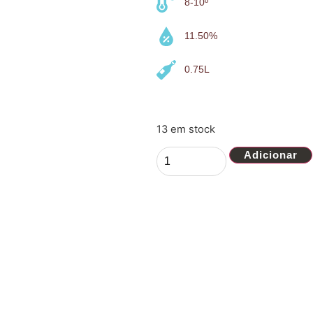
8-10º
11.50%
0.75L
13 em stock
Adicionar