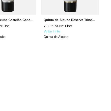
Quinta de Alcube Castelão Cabernet Sauvignon
Quinta de Alcube Reserva Trincadeira Syrah
AS
7,50
€
6,
NCLUÍDO
IVA INCLUÍDO
Vinho Tinto
Vi
cube
Quinta de Alcube
Fe