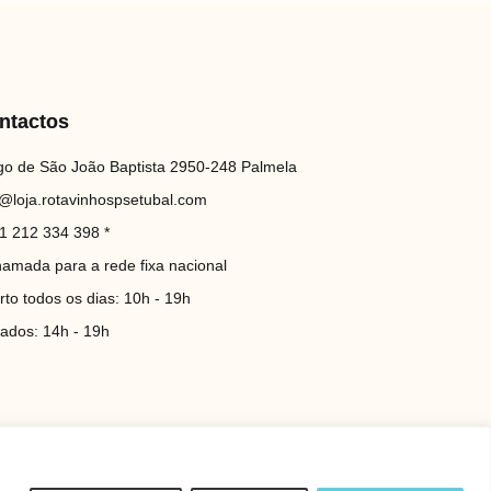
ntactos
go de São João Baptista 2950-248 Palmela
o@loja.rotavinhospsetubal.com
1 212 334 398 *
hamada para a rede fixa nacional
rto todos os dias: 10h - 19h
iados: 14h - 19h