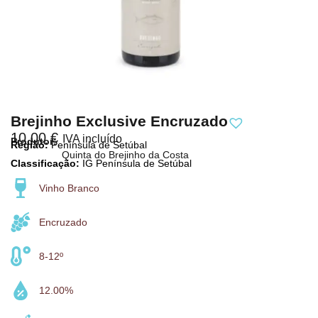
Brejinho Exclusive Encruzado
10,00
€
IVA incluído
Produtor:
Região:
Península de Setúbal
Quinta do Brejinho da Costa
Classificação:
IG Península de Setúbal
Vinho Branco
Encruzado
8-12º
12.00%