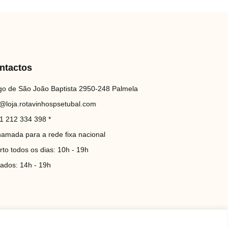
ntactos
go de São João Baptista 2950-248 Palmela
o@loja.rotavinhospsetubal.com
1 212 334 398 *
hamada para a rede fixa nacional
rto todos os dias: 10h - 19h
iados: 14h - 19h