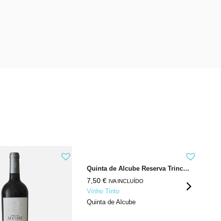
Quinta de Alcube Reserva Trincadeira Syrah
AS
7,50
€
6,
IVA INCLUÍDO
Vinho Tinto
Vi
Quinta de Alcube
Fe