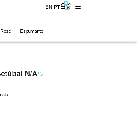
0
EN
PT
Rosé
Espumante
etúbal N/A
Costa