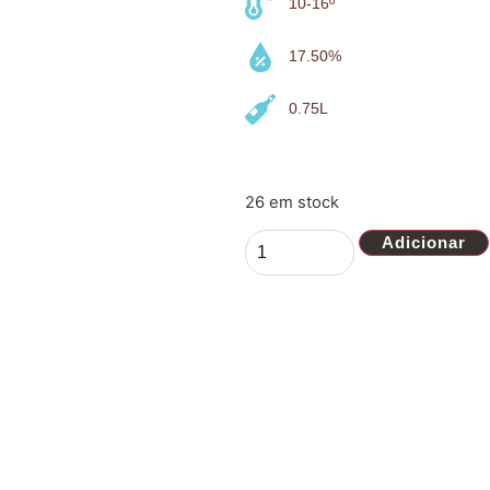
10-16º
17.50%
0.75L
26 em stock
Adicionar