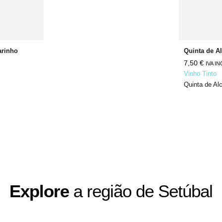
arinho
7,50
€
IVA I
Vinho Tinto
Quinta de Al
Explore
a região de Setúbal