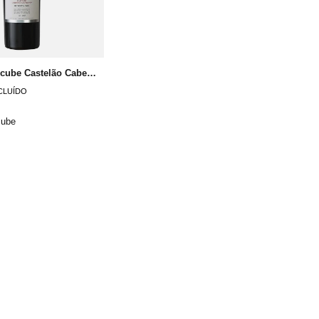
Quinta de Alcube Castelão Cabernet Sauvignon
NCLUÍDO
cube