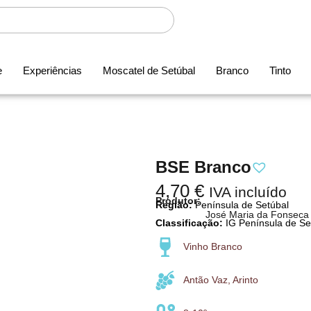
e
Experiências
Moscatel de Setúbal
Branco
Tinto
BSE Branco
4,70
€
IVA incluído
Produtor:
Região:
Península de Setúbal
José Maria da Fonseca
Classificação:
IG Península de Se
Vinho Branco
Antão Vaz, Arinto