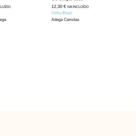
12,30
€
10,
CLUÍDO
IVA INCLUÍDO
Vinho Rosé
Vinh
dega
Adega Camolas
José