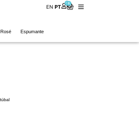
0
0
EN
PT
Rosé
Espumante
túbal