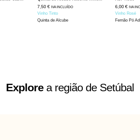
7,50
€
6,00
€
IVA INCLUÍDO
IVA IN
Vinho Tinto
Vinho Rosé
Quinta de Alcube
Fernão Pó A
Explore
a região de Setúbal