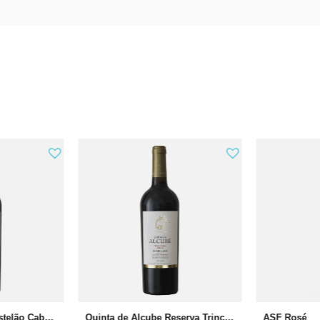
Quinta de Alcube Castelão Cabernet Sauvignon
Quinta de Alcube Reserva Trincadeira Syrah
ASF Rosé