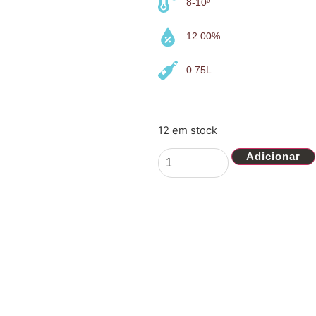
8-10º
12.00%
0.75L
12 em stock
Adicionar