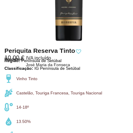
Periquita Reserva Tinto
10,00
€
IVA incluído
Produtor:
Região:
Península de Setúbal
José Maria da Fonseca
Classificação:
IG Península de Setúbal
Vinho Tinto
Castelão, Touriga Francesa, Touriga Nacional
14-18º
13.50%