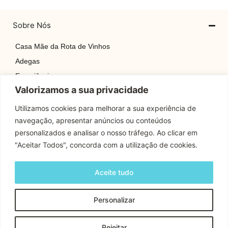
Sobre Nós
Casa Mãe da Rota de Vinhos
Adegas
Experiências
Valorizamos a sua privacidade
Explore
Rotas
Utilizamos cookies para melhorar a sua experiência de
navegação, apresentar anúncios ou conteúdos
Contactos
personalizados e analisar o nosso tráfego. Ao clicar em
"Aceitar Todos", concorda com a utilização de cookies.
Apoio Cliente
Aceite tudo
Contactos
Personalizar
Copyright © 2024 Rota Dos Vinhos | Todos os Direitos
Rejeitar