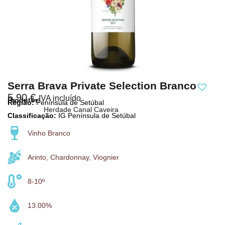
Serra Brava Private Selection Branco
5,90
€
IVA incluído
Produtor:
Região:
Península de Setúbal
Herdade Canal Caveira
Classificação:
IG Península de Setúbal
Vinho Branco
Arinto, Chardonnay, Viognier
8-10º
13.00%