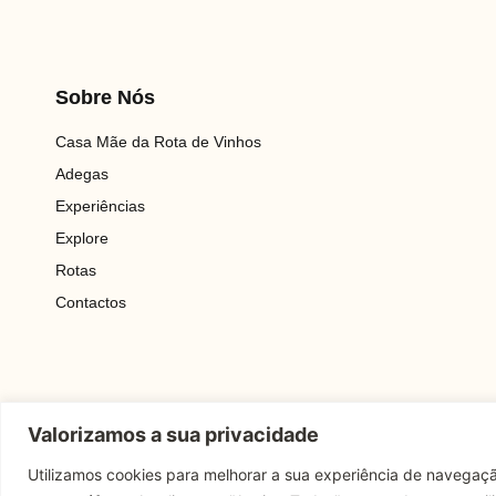
Sobre Nós
Casa Mãe da Rota de Vinhos
Adegas
Experiências
Explore
Rotas
Contactos
Valorizamos a sua privacidade
Utilizamos cookies para melhorar a sua experiência de navegaçã
Copyright © 2025 Rota Dos Vinhos | Todos Os Direitos Reserv