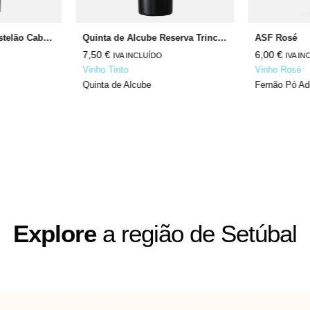
Quinta de Alcube Castelão Cabernet Sauvignon
Quinta de Alcube Reserva Trincadeira Syrah
ASF Rosé
7,50
€
6,00
€
IVA INCLUÍDO
IVA IN
Vinho Tinto
Vinho Rosé
Quinta de Alcube
Fernão Pó A
Explore
a região de Setúbal