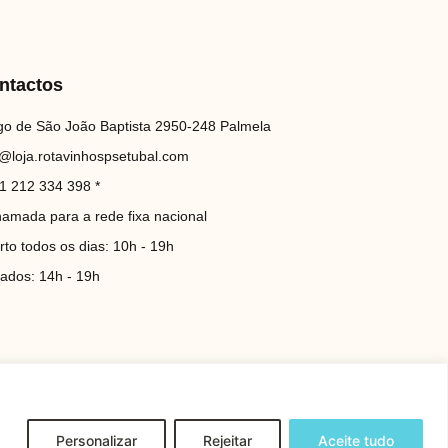
ntactos
go de São João Baptista 2950-248 Palmela
o@loja.rotavinhospsetubal.com
1 212 334 398 *
hamada para a rede fixa nacional
rto todos os dias: 10h - 19h
iados: 14h - 19h
Personalizar
Rejeitar
Aceite tudo