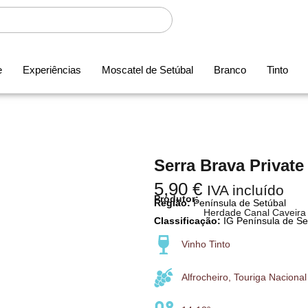
e
Experiências
Moscatel de Setúbal
Branco
Tinto
Serra Brava Private
5,90
€
IVA incluído
Produtor:
Região:
Península de Setúbal
Herdade Canal Caveira
Classificação:
IG Península de Se
Vinho Tinto
Alfrocheiro, Touriga Nacional