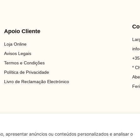
Co
Apoio Cliente
Lar
Loja Online
inf
Avisos Legais
+35
Termos e Condições
* C
Política de Privacidade
Abe
Livro de Reclamação Electrónico
Fer
o, apresentar anúncios ou conteúdos personalizados e analisar o
ados.