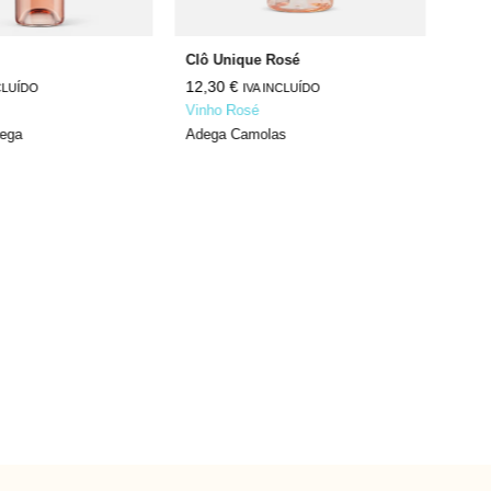
Clô Unique Rosé
Peri
12,30
€
10,
CLUÍDO
IVA INCLUÍDO
Vinho Rosé
Vinh
dega
Adega Camolas
José