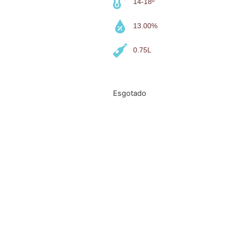
14-18º
13.00%
0.75L
Esgotado