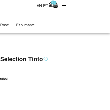
0
0
EN
PT
Rosé
Espumante
 Selection Tinto
túbal