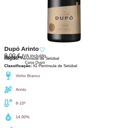
Dupó Arinto
9,00
€
IVA incluído
Produtor:
Região:
Península de Setúbal
Casa Dupó
Classificação:
IG Península de Setúbal
Vinho Branco
Arinto
8-10º
14.00%