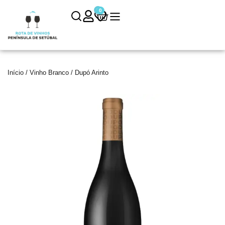
0
0
Início
/
Vinho Branco
/ Dupó Arinto