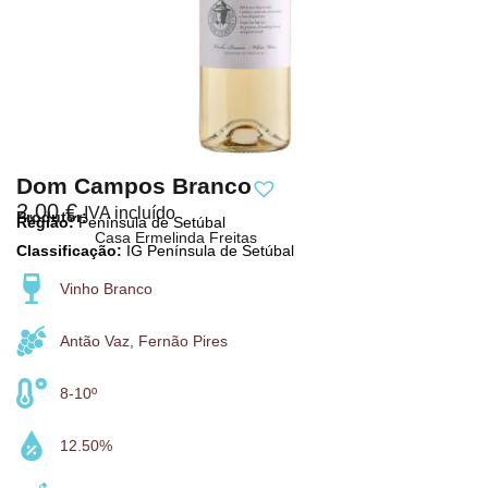
Dom Campos Branco
2,00
€
IVA incluído
Produtor:
Região:
Península de Setúbal
Casa Ermelinda Freitas
Classificação:
IG Península de Setúbal
Vinho Branco
Antão Vaz, Fernão Pires
8-10º
12.50%