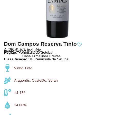
Dom Campos Reserva Tinto
4,25
€
IVA incluído
Produtor:
Região:
Península de Setúbal
Casa Ermelinda Freitas
Classificação:
IG Península de Setúbal
Vinho Tinto
Aragonês, Castelão, Syrah
14-18º
14.00%