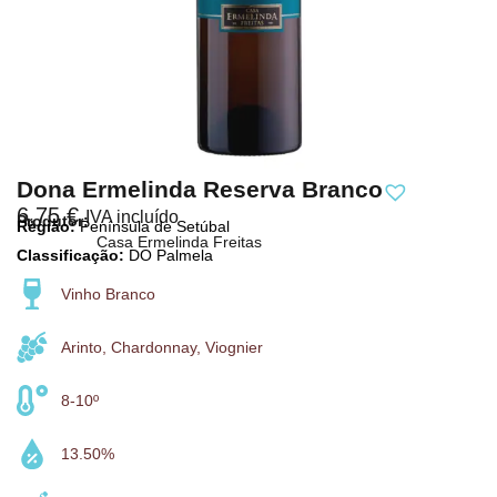
Dona Ermelinda Reserva Branco
6,75
€
IVA incluído
Produtor:
Região:
Península de Setúbal
Casa Ermelinda Freitas
Classificação:
DO Palmela
Vinho Branco
Arinto, Chardonnay, Viognier
8-10º
13.50%