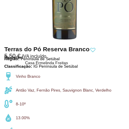
Terras do Pó Reserva Branco
5,50
€
IVA incluído
Produtor:
Região:
Península de Setúbal
Casa Ermelinda Freitas
Classificação:
IG Península de Setúbal
Vinho Branco
Antão Vaz, Fernão Pires, Sauvignon Blanc, Verdelho
8-10º
13.00%