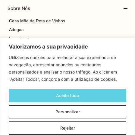
Sobre Nós
Casa Mãe da Rota de Vinhos
Adegas
Experiências
Valorizamos a sua privacidade
Explore
Rotas
Utilizamos cookies para melhorar a sua experiência de
navegação, apresentar anúncios ou conteúdos
Contactos
personalizados e analisar o nosso tráfego. Ao clicar em
"Aceitar Todos", concorda com a utilização de cookies.
Apoio Cliente
Aceite tudo
Contactos
Personalizar
Copyright © 2024 Rota Dos Vinhos | Todos os Direitos
Rejeitar
Reservados.