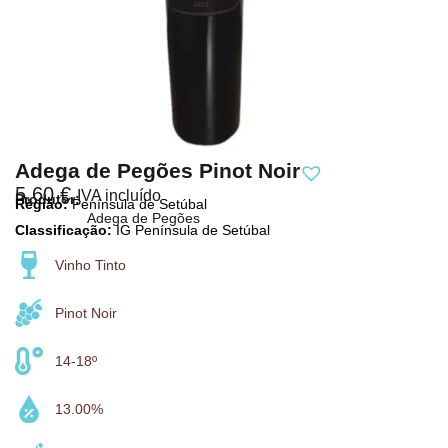
Adega de Pegões Pinot Noir
5,60
€
IVA incluído
Produtor:
Região:
Península de Setúbal
Adega de Pegões
Classificação:
IG Península de Setúbal
Vinho Tinto
Pinot Noir
14-18º
13.00%