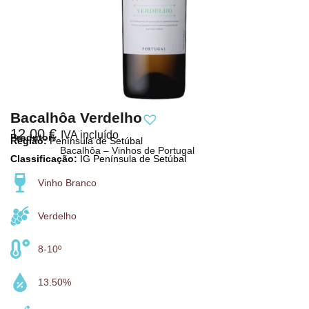
Bacalhôa Verdelho
12,00
€
IVA incluído
Produtor:
Região:
Península de Setúbal
Bacalhôa – Vinhos de Portugal
Classificação:
IG Península de Setúbal
Vinho Branco
Verdelho
8-10º
13.50%