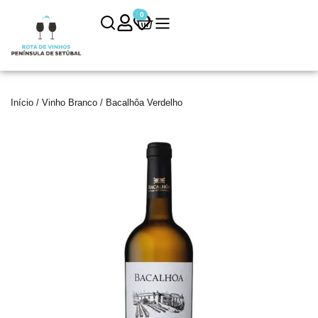
0
0
Início
/
Vinho Branco
/ Bacalhôa Verdelho