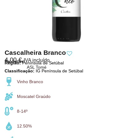
Cascalheira Branco
4,00
€
IVA incluído
Produtor:
Região:
Península de Setúbal
ASL Tomé
Classificação:
IG Península de Setúbal
Vinho Branco
Moscatel Graúdo
8-14º
12.50%