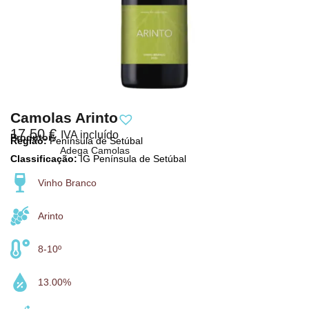
Camolas Arinto
17,50
€
IVA incluído
Produtor:
Região:
Península de Setúbal
Adega Camolas
Classificação:
IG Península de Setúbal
Vinho Branco
Arinto
8-10º
13.00%