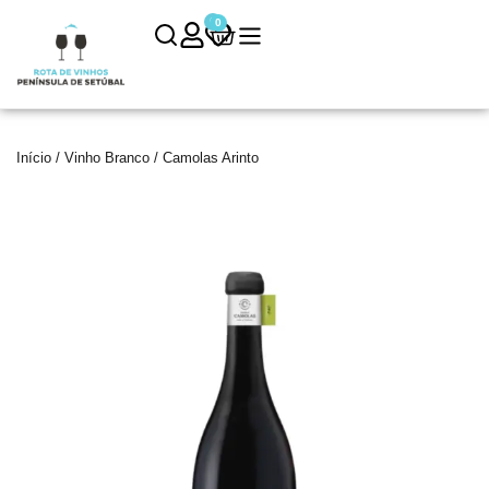
0
0
Início
/
Vinho Branco
/ Camolas Arinto