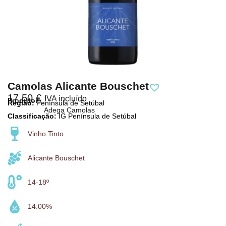
Camolas Alicante Bouschet
17,50
€
IVA incluído
Produtor:
Região:
Península de Setúbal
Adega Camolas
Classificação:
IG Península de Setúbal
Vinho Tinto
Alicante Bouschet
14-18º
14.00%