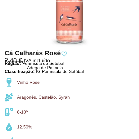
Cá Calharás Rosé
2,40
€
IVA incluído
Produtor:
Região:
Península de Setúbal
Adega de Palmela
Classificação:
IG Península de Setúbal
Vinho Rosé
Aragonês, Castelão, Syrah
8-10º
12.50%