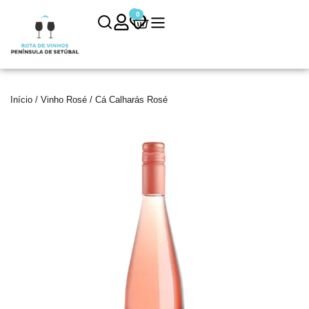
0
0
Início
/
Vinho Rosé
/ Cá Calharás Rosé