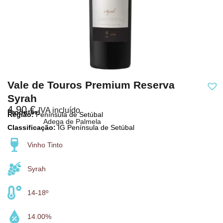
Vale de Touros Premium Reserva
Syrah
4,90
€
IVA incluído
Produtor:
Região:
Península de Setúbal
Adega de Palmela
Classificação:
IG Península de Setúbal
Vinho Tinto
Syrah
14-18º
14.00%