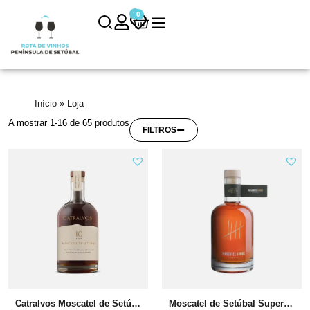
0
0
Início
»
Loja
A mostrar
1
-
16
de
65
produtos
FILTROS
Catralvos Moscatel de Setúbal 10 anos
Moscatel de Setúbal Superior 5 anos “N/A”