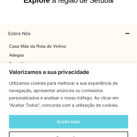
Explore
a região de Setúbal
Sobre Nós
Casa Mãe da Rota de Vinhos
Adegas
Experiências
Valorizamos a sua privacidade
Explore
Rotas
Utilizamos cookies para melhorar a sua experiência de
navegação, apresentar anúncios ou conteúdos
Contactos
personalizados e analisar o nosso tráfego. Ao clicar em
"Aceitar Todos", concorda com a utilização de cookies.
Apoio Cliente
Aceite tudo
Contactos